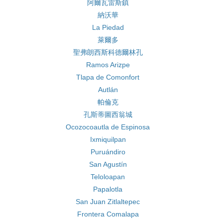
阿爾瓦雷斯鎮
納沃華
La Piedad
萊爾多
聖弗朗西斯科德爾林孔
Ramos Arizpe
Tlapa de Comonfort
Autlán
帕倫克
孔斯蒂圖西翁城
Ocozocoautla de Espinosa
Ixmiquilpan
Puruándiro
San Agustín
Teloloapan
Papalotla
San Juan Zitlaltepec
Frontera Comalapa