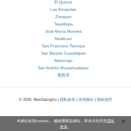
El Quince
Las Amapolas
Zimapan
Tepetlixpa
José María Morelos
Nealtican
San Francisco Tecoxpa
San Bartolo Cuautlalpan
Atencingo
San Andrés Ahuashuatepec
墨西哥
© 2026, MexDatingGo |
隱私政策
|
使用條款
|
聯絡我們
本網站使用cookies。 繼續瀏覽該網站，即表示您同意
隱私
政策
。