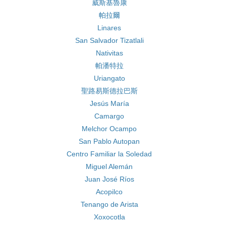
威斯基魯康
帕拉爾
Linares
San Salvador Tizatlali
Nativitas
帕潘特拉
Uriangato
聖路易斯德拉巴斯
Jesús María
Camargo
Melchor Ocampo
San Pablo Autopan
Centro Familiar la Soledad
Miguel Alemán
Juan José Ríos
Acopilco
Tenango de Arista
Xoxocotla