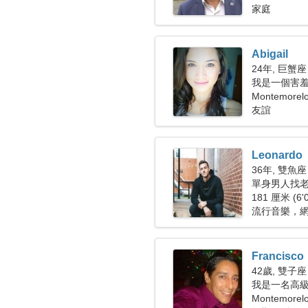
家庭
Abigail
24年, 巨蟹座
我是一個害
Montemorel
友誼
Leonardo
36年, 雙魚座
單身男人找
181 厘米 (6'
流行音樂，
Francisco
42歲, 雙子座
我是一名高
Montemore