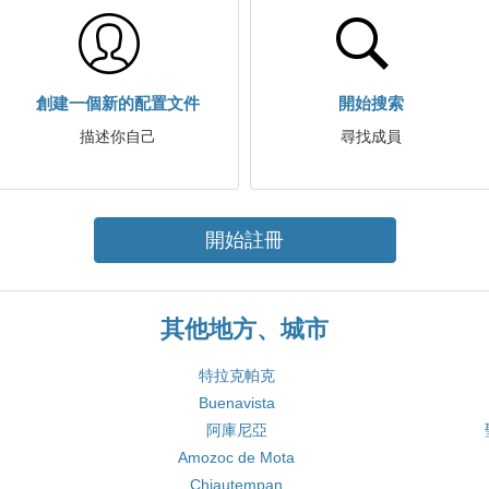
創建一個新的配置文件
開始搜索
描述你自己
尋找成員
開始註冊
其他地方、城市
特拉克帕克
Buenavista
阿庫尼亞
Amozoc de Mota
Chiautempan