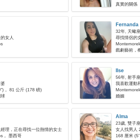
真實的關係
Fernanda
32年, 天蠍
羞的女人
尋找情侶的女人
os
Montemor
戲劇藝術，
Ilse
56年, 射手
老婆
我喜歡運動
0")， 81 公斤 (178 磅)
Montemorel
網球
婚姻
Alma
23歲, 雙子
級經理，正在尋找一位熱情的女士
女人找男人 2
los， 墨西哥
168 厘米 (5'