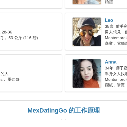
婚禮
Leo
35歲, 射手
28-36
男人想見一
8")， 53 公斤 (116 磅)
Montemorel
商業，電腦
Anna
34年, 獅子
道的人
單身女人找
los， 墨西哥
Montemor
摺紙，購買
MexDatingGo 的工作原理