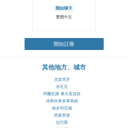
開始聊天
繁體中文
開始註冊
其他地方、城市
克雷塔罗
赤瓦瓦
阿爾瓦羅·奧夫雷貢區
埃斯科韋多將軍鎮
維多利亞城
恩森那達
拉巴斯