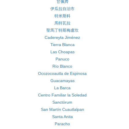
甘佩齊
伊瓜拉自治市
特米斯科
馬特瓦拉
聖馬丁特斯梅盧坎
Cadereyta Jiménez
Tierra Blanca
Las Choapas
Panuco
Río Blanco
Ocozocoautla de Espinosa
Guacamayas
La Barca
Centro Familiar la Soledad
Sanctórum
San Martín Cuautlalpan
Santa Anita
Paracho