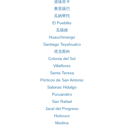
波薩里卡
奧里薩巴
瓜納華托
El Pueblito
瓜薩維
Huauchinango
Santiago Teyahualco
塔克斯科
Colonia del Sol
Villaflores
Santa Teresa
Pórticos de San Antonio
Sabinas Hidalgo
Puruándiro
San Rafael
Jaral del Progreso
Huitzuco
Medina