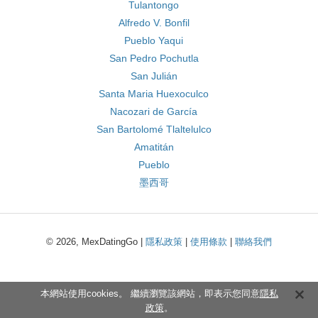
Tulantongo
Alfredo V. Bonfil
Pueblo Yaqui
San Pedro Pochutla
San Julián
Santa Maria Huexoculco
Nacozari de García
San Bartolomé Tlaltelulco
Amatitán
Pueblo
墨西哥
© 2026, MexDatingGo |
隱私政策
|
使用條款
|
聯絡我們
本網站使用cookies。 繼續瀏覽該網站，即表示您同意
隱私
政策
。