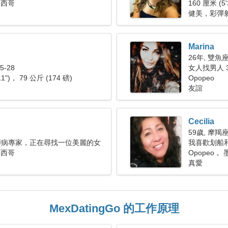
墨西哥
160 厘米 (5'
健美，彩彈
Marina
26年, 雙魚
-28
女人找男人 3
11")， 79 公斤 (174 磅)
Opopeo
友誼
Cecilia
59歲, 摩羯
髒病專家，正在尋找一位美麗的女
我喜歡划船
墨西哥
Opopeo，
真愛
MexDatingGo 的工作原理