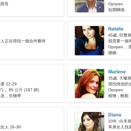
墨西哥
Opopeo
短期關係
Natalia
45歲, 巨蟹
女人正在尋找一個合作夥伴
我需要一個
Opopeo，
婚姻
Marlene
35歲, 天蠍
 22-29
尋找情侶的
3")， 85 公斤 (187 磅)
Opopeo
休息，生物學
植物，帆船
Diana
33年, 白羊
人 26-30
單身女人找