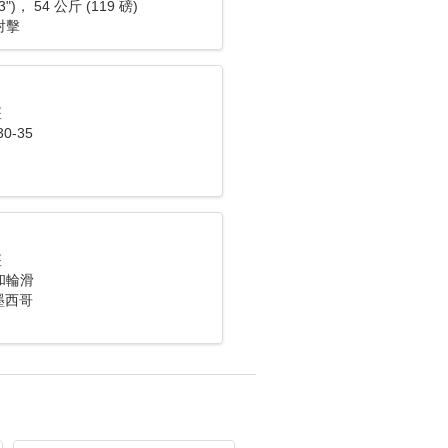
3")， 54 公斤 (119 磅)
射擊
座
0-35
座
和輪滑
 墨西哥