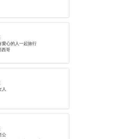
座
有愛心的人一起旅行
 墨西哥
座
女人
座
老公