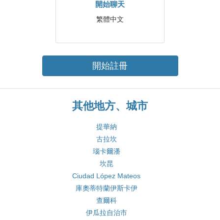
開始聊天
繁體中文
開始註冊
其他地方、城市
提華納
古拉坎
瑙卡爾潘
坎昆
Ciudad López Mateos
庫奧蒂特蘭伊斯卡伊
查爾科
伊瓜拉自治市