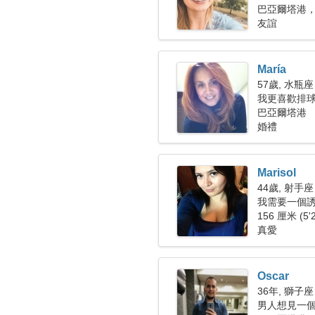
巴亞爾塔港，
友誼
María
57歲, 水瓶座
我更喜歡排
巴亞爾塔港
婚禮
Marisol
44歲, 射手座
我需要一個
156 厘米 (5'
真愛
Oscar
36年, 獅子座
男人想見一