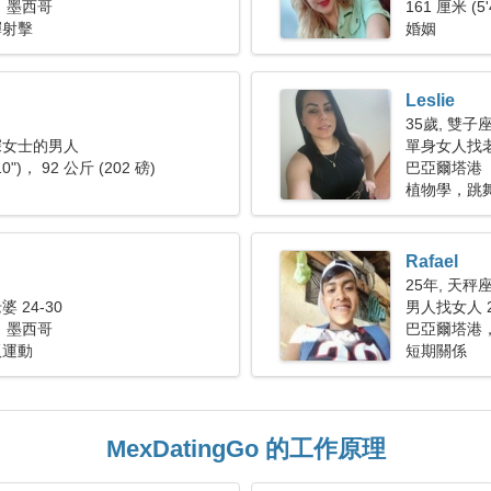
 墨西哥
161 厘米 (5'
彈射擊
婚姻
Leslie
35歲, 雙子
深女士的男人
單身女人找老公
10")， 92 公斤 (202 磅)
巴亞爾塔港
植物學，跳
Rafael
25年, 天秤
 24-30
男人找女人 2
 墨西哥
巴亞爾塔港，
板運動
短期關係
MexDatingGo 的工作原理