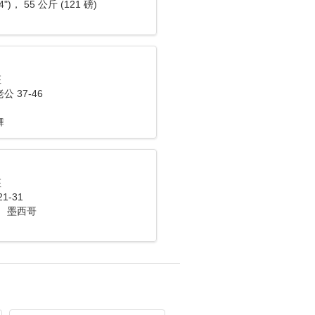
4")， 55 公斤 (121 磅)
座
 37-46
舞
座
1-31
 墨西哥