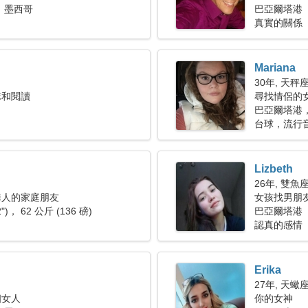
 墨西哥
巴亞爾塔港
真實的關係
Mariana
30年, 天秤
球和閱讀
尋找情侶的女人
巴亞爾塔港，
台球，流行
Lizbeth
26年, 雙魚
誘人的家庭朋友
女孩找男朋
2")， 62 公斤 (136 磅)
巴亞爾塔港
認真的感情
Erika
27年, 天蠍
個女人
你的女神