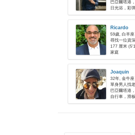
巴亞爾塔港，
日光浴，彩
Ricardo
59歲, 白羊座
尋找一位資
177 厘米 (5'
家庭
Joaquin
32年, 金牛座
單身男人找老婆
巴亞爾塔港，
自行車，滑