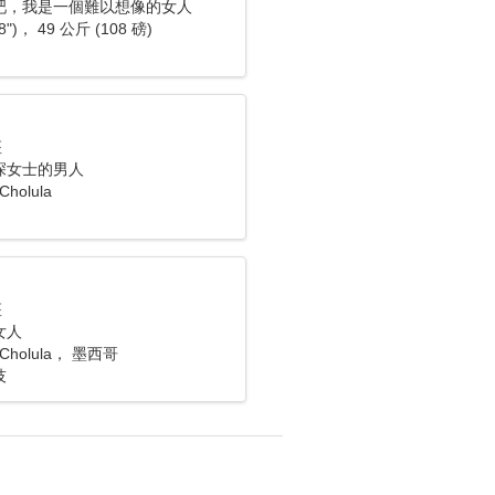
吧，我是一個難以想像的女人
8")， 49 公斤 (108 磅)
座
深女士的男人
Cholula
座
女人
s Cholula， 墨西哥
技