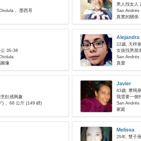
男人找女人 2
 Cholula， 墨西哥
San Andrés 
真實的關係
Alejandra
22歲, 天秤
 35-38
女孩找男朋友 
Cholula
San André
腦圖像
真愛
Javier
43歲, 摩羯
和烹飪感興趣
我需要一個
9")， 68 公斤 (149 磅)
San Andrés 
家庭
Melissa
25年, 雙子