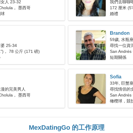
人 23-32
我們去聊聊
 Cholula， 墨西哥
172 厘米 (5'
網球
婚禮
Brandon
59歲, 水瓶
 25-34
尋找一位資
1")， 78 公斤 (171 磅)
San Andrés 
學
短期關係
Sofia
33年, 巨蟹
浪漫的完美男人
尋找情侶的
 Cholula， 墨西哥
San André
橄欖球，競
MexDatingGo 的工作原理