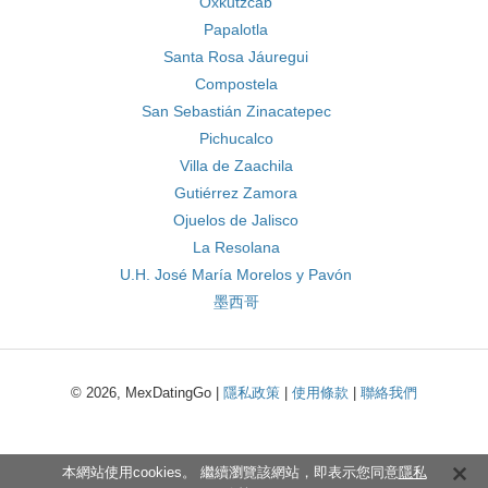
Oxkutzcab
Papalotla
Santa Rosa Jáuregui
Compostela
San Sebastián Zinacatepec
Pichucalco
Villa de Zaachila
Gutiérrez Zamora
Ojuelos de Jalisco
La Resolana
U.H. José María Morelos y Pavón
墨西哥
© 2026, MexDatingGo |
隱私政策
|
使用條款
|
聯絡我們
本網站使用cookies。 繼續瀏覽該網站，即表示您同意
隱私