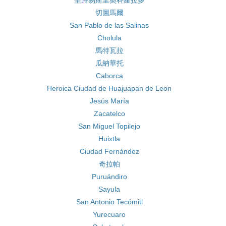
聖路易斯里奧科羅拉多
切圖馬爾
San Pablo de las Salinas
Cholula
馬特瓦拉
瓜納華托
Caborca
Heroica Ciudad de Huajuapan de Leon
Jesús María
Zacatelco
San Miguel Topilejo
Huixtla
Ciudad Fernández
奇拉帕
Puruándiro
Sayula
San Antonio Tecómitl
Yurecuaro