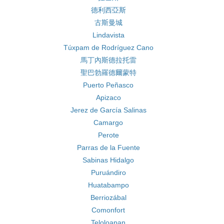
德利西亞斯
古斯曼城
Lindavista
Túxpam de Rodríguez Cano
馬丁內斯德拉托雷
聖巴勃羅德爾蒙特
Puerto Peñasco
Apizaco
Jerez de García Salinas
Camargo
Perote
Parras de la Fuente
Sabinas Hidalgo
Puruándiro
Huatabampo
Berriozábal
Comonfort
Teloloapan