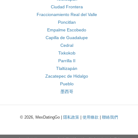
Ciudad Frontera
Fraccionamiento Real del Valle
Poncitlan
Empalme Escobedo
Capilla de Guadalupe
Cedral
Tixkokob
Parrilla II
Tlaltizapán
Zacatepec de Hidalgo
Pueblo
墨西哥
© 2026, MexDatingGo |
隱私政策
|
使用條款
|
聯絡我們