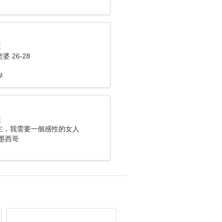
座
 26-28
學
座
主，我需要一個感性的女人
， 墨西哥