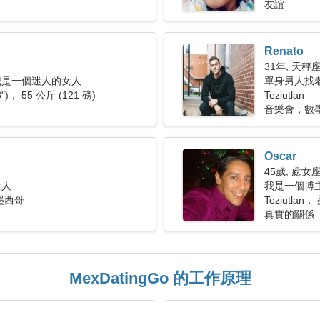
友誼
Renato
31年, 天秤
我是一個迷人的女人
單身男人找老婆
8")， 55 公斤 (121 磅)
Teziutlan
音樂會，數
Oscar
45歲, 處女
女人
我是一個博
， 墨西哥
Teziutlan
真實的關係
MexDatingGo 的工作原理