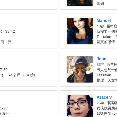
婚姻
Mancel
43歲, 巨蟹
 33-42
我需要一個
Teziutlan
極簡主義
認真的感情
Jose
33年, 白羊
-30
男人想見一個女
6")， 52 公斤 (114 磅)
Teziutlan
物理，天文
Aracely
25年, 摩羯
-29
女孩找男朋友 
， 墨西哥
163 厘米 (5'