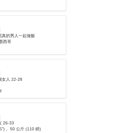
座
認真的男人一起做飯
， 墨西哥
座
人 22-28
學
座
26-33
5")， 50 公斤 (110 磅)