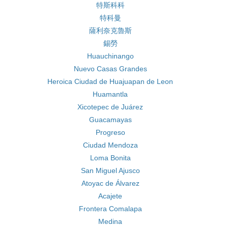
特斯科科
特科曼
薩利奈克魯斯
錫勞
Huauchinango
Nuevo Casas Grandes
Heroica Ciudad de Huajuapan de Leon
Huamantla
Xicotepec de Juárez
Guacamayas
Progreso
Ciudad Mendoza
Loma Bonita
San Miguel Ajusco
Atoyac de Álvarez
Acajete
Frontera Comalapa
Medina