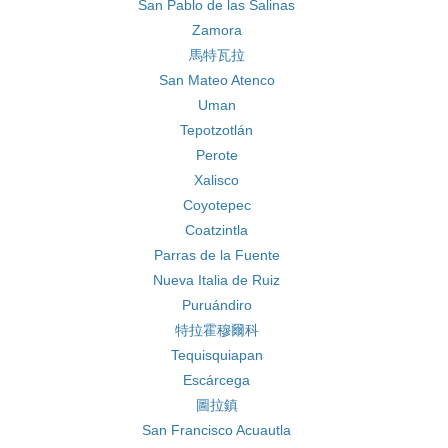
San Pablo de las Salinas
Zamora
馬特瓦拉
San Mateo Atenco
Uman
Tepotzotlán
Perote
Xalisco
Coyotepec
Coatzintla
Parras de la Fuente
Nueva Italia de Ruiz
Puruándiro
特拉霍穆爾科
Tequisquiapan
Escárcega
圖拉鎮
San Francisco Acuautla