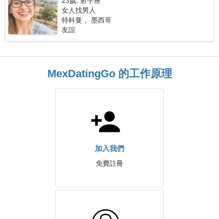
23歲, 射手座
女人找男人
特科曼， 墨西哥
友誼
MexDatingGo 的工作原理
加入我們
免費註冊