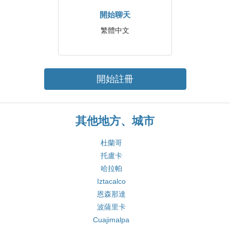
開始聊天
繁體中文
開始註冊
其他地方、城市
杜蘭哥
托盧卡
哈拉帕
Iztacalco
恩森那達
波薩里卡
Cuajimalpa