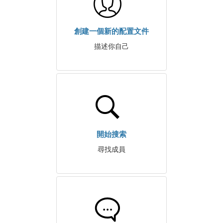
創建一個新的配置文件
描述你自己
開始搜索
尋找成員