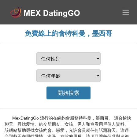
免費線上約會特科曼，墨西哥
MexDatingGo 流行的在線約會服務特科曼，墨西哥。 適合愉快
聊天、尋找愛情、結交新朋友、女孩、男人和查看用戶個人資料。
該網站幫助尋找女孩約會、戀愛，允許會員就任何話題聊天。這適
合那些正在尋找愛情、浪漫、友誼的用戶。該項目讓每個參與者都