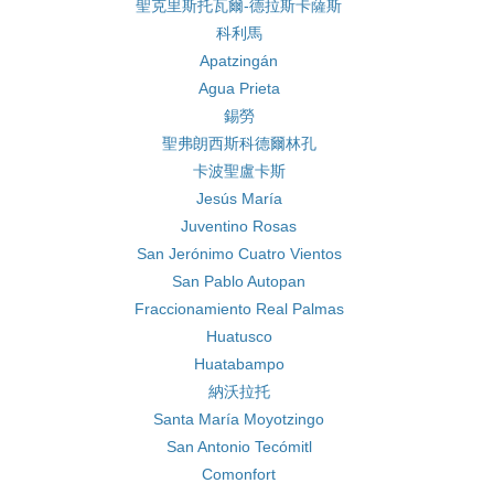
聖克里斯托瓦爾-德拉斯卡薩斯
科利馬
Apatzingán
Agua Prieta
錫勞
聖弗朗西斯科德爾林孔
卡波聖盧卡斯
Jesús María
Juventino Rosas
San Jerónimo Cuatro Vientos
San Pablo Autopan
Fraccionamiento Real Palmas
Huatusco
Huatabampo
納沃拉托
Santa María Moyotzingo
San Antonio Tecómitl
Comonfort