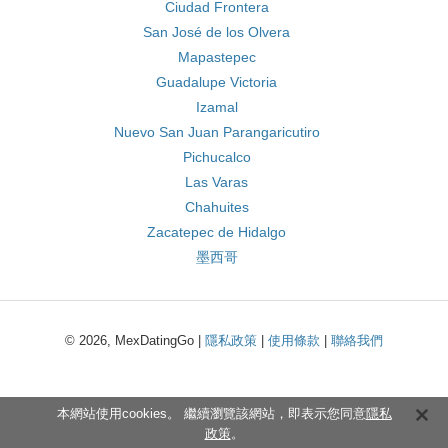
Ciudad Frontera
San José de los Olvera
Mapastepec
Guadalupe Victoria
Izamal
Nuevo San Juan Parangaricutiro
Pichucalco
Las Varas
Chahuites
Zacatepec de Hidalgo
墨西哥
© 2026, MexDatingGo |
隱私政策
|
使用條款
|
聯絡我們
本網站使用cookies。 繼續瀏覽該網站，即表示您同意
隱私
政策
。