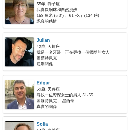
55年, 獅子座
我喜歡網球和自然漫步
159 厘米 (5'3")， 61 公斤 (134 磅)
認真的感情
Julian
42歲, 天蠍座
我是一名牙醫，正在尋找一個很酷的女人
圖爾特佩克
短期關係
Edgar
59歲, 天秤座
尋找一位資深女士的男人 51-55
圖爾特佩克， 墨西哥
真實的關係
Sofia