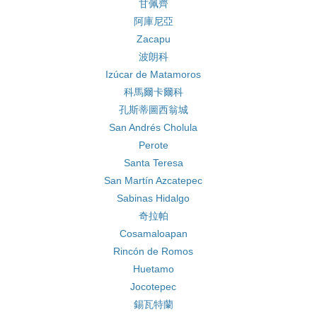
甘佩齊
阿庫尼亞
Zacapu
波朗科
Izúcar de Matamoros
科馬爾卡爾科
孔斯蒂圖西翁城
San Andrés Cholula
Perote
Santa Teresa
San Martín Azcatepec
Sabinas Hidalgo
奇拉帕
Cosamaloapan
Rincón de Romos
Huetamo
Jocotepec
錫瓦特蘭