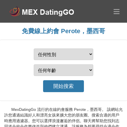
免費線上約會 Perote，墨西哥
MexDatingGo 流行的在線約會服務 Perote，墨西哥。 該網站允
許您通過結識好人和漂亮女孩來擴大您的朋友圈。搜索合適的用戶
時應用過濾器。您可以選擇浪漫邂逅的伴侶。聊天將幫助您找到志
同道合的合作夥伴並與他們建立溝通。該服務為想要尋找合適合作