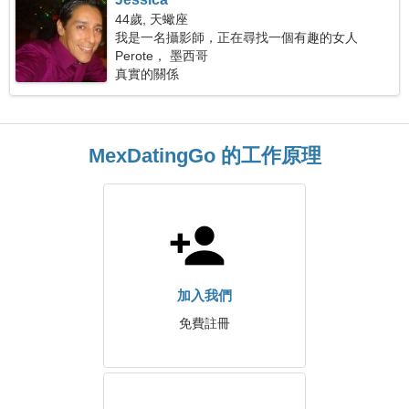
44歲, 天蠍座
我是一名攝影師，正在尋找一個有趣的女人
Perote， 墨西哥
真實的關係
MexDatingGo 的工作原理
加入我們
免費註冊