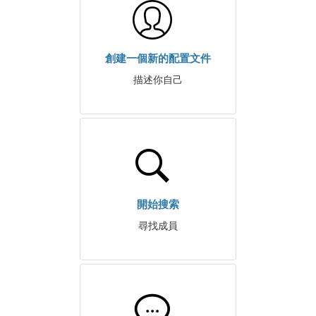
創建一個新的配置文件
描述你自己
開始搜索
尋找成員