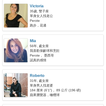
Victoria
35歲, 雙子座
單身女人找老公
Perote
跑步，花邊
Mia
56年, 處女座
我喜歡保齡球和烹飪
Perote， 墨西哥
認真的感情
Roberto
31年, 處女座
單身男人找老婆
184 厘米 (6'1")， 89 公斤 (196 磅)
蘋果瀏覽器，橄欖球