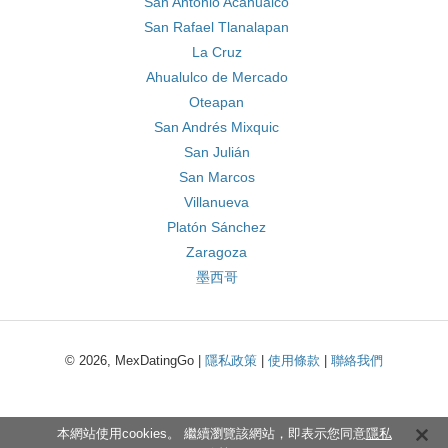
San Antonio Acahualco
San Rafael Tlanalapan
La Cruz
Ahualulco de Mercado
Oteapan
San Andrés Mixquic
San Julián
San Marcos
Villanueva
Platón Sánchez
Zaragoza
墨西哥
© 2026, MexDatingGo |
隱私政策
|
使用條款
|
聯絡我們
本網站使用cookies。 繼續瀏覽該網站，即表示您同意
隱私