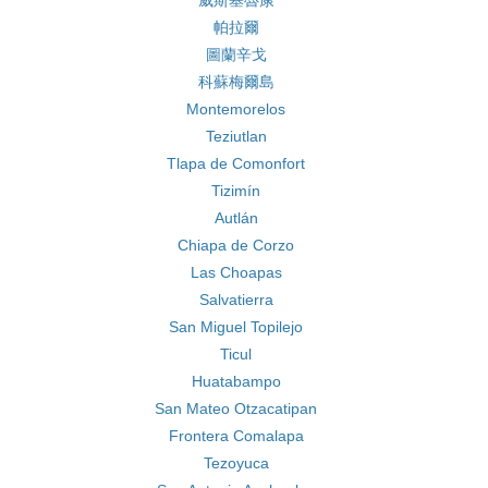
威斯基魯康
帕拉爾
圖蘭辛戈
科蘇梅爾島
Montemorelos
Teziutlan
Tlapa de Comonfort
Tizimín
Autlán
Chiapa de Corzo
Las Choapas
Salvatierra
San Miguel Topilejo
Ticul
Huatabampo
San Mateo Otzacatipan
Frontera Comalapa
Tezoyuca