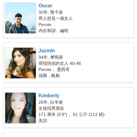
Oscar
32年, 雙子座
男人想見一個女人
Perote
內在和諧，編程
Jazmin
34年, 摩羯座
尋找情侶的女人 40-46
Perote， 墨西哥
採購，帆船
Kimberly
26年, 白羊座
女孩找男朋友
171 厘米 (5'8")， 51 公斤 (112 磅)
友誼