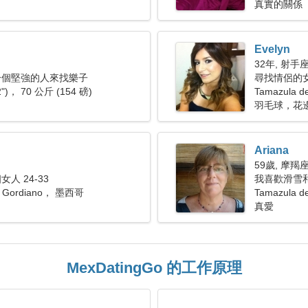
真實的關係
Evelyn
32年, 射手
一個堅強的人來找樂子
尋找情侶的女人
2")， 70 公斤 (154 磅)
Tamazula d
羽毛球，花
Ariana
59歲, 摩羯
人 24-33
我喜歡滑雪
e Gordiano， 墨西哥
Tamazula 
真愛
MexDatingGo 的工作原理