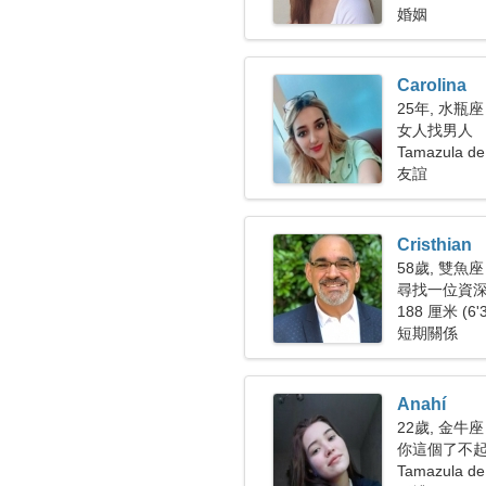
婚姻
Carolina
25年, 水瓶座
女人找男人
Tamazula de
友誼
Cristhian
58歲, 雙魚座
尋找一位資深女
188 厘米 (6'
短期關係
Anahí
22歲, 金牛座
你這個了不
Tamazula d