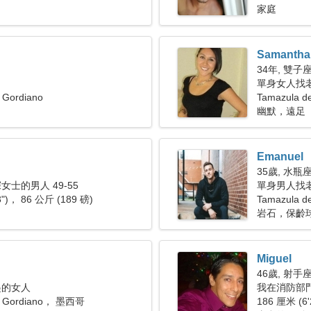
家庭
Samantha
34年, 雙子
單身女人找老公
 Gordiano
Tamazula 
幽默，遠足
Emanuel
35歲, 水瓶
士的男人 49-55
單身男人找老婆
3")， 86 公斤 (189 磅)
Tamazula d
岩石，保齡
Miguel
46歲, 射手
起的女人
我在消防部
e Gordiano， 墨西哥
186 厘米 (6'